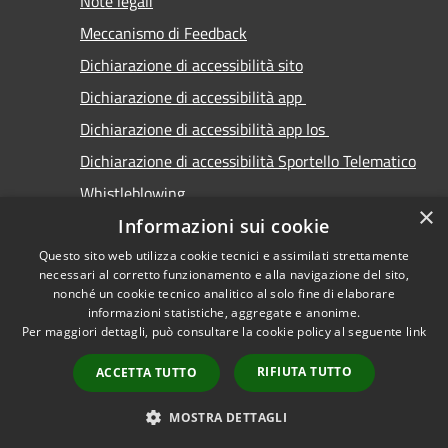
Note legali
Meccanismo di Feedback
Dichiarazione di accessibilità sito
Dichiarazione di accessibilità app
Dichiarazione di accessibilità app Ios
Dichiarazione di accessibilità Sportello Telematico
Whistleblowing
×
Informazioni sui cookie
Questo sito web utilizza cookie tecnici e assimilati strettamente
necessari al corretto funzionamento e alla navigazione del sito,
nonché un cookie tecnico analitico al solo fine di elaborare
informazioni statistiche, aggregate e anonime.
RSS
Copyright © 2026 • Comune di
Per maggiori dettagli, può consultare la cookie policy al seguente
link
Accessibilità
Carimate • Powered by
Privacy
Municipium
Accesso
•
RIFIUTA TUTTO
ACCETTA TUTTO
Cookie
redazione
Mappa del sito
MOSTRA DETTAGLI