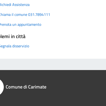
Richiedi Assistenza
Chiama il comune 031.7894111
Prenota un appuntamento
lemi in città
Segnala disservizio
Comune di Carimate