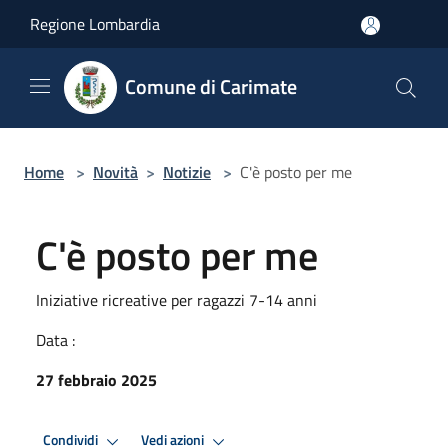
Salta al contenuto principale
Regione Lombardia
Comune di Carimate
Home
>
Novità
>
Notizie
>
C'è posto per me
C'è posto per me
Iniziative ricreative per ragazzi 7-14 anni
Data :
27 febbraio 2025
Condividi
Vedi azioni