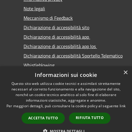
Note legali
Meccanismo di Feedback
Dichiarazione di accessibilità sito
Dichiarazione di accessibilità app
Dichiarazione di accessibilità app Ios
Dichiarazione di accessibilità Sportello Telematico
Whistleblowing
×
Informazioni sui cookie
Questo sito web utilizza cookie tecnici e assimilati strettamente
necessari al corretto funzionamento e alla navigazione del sito,
nonché un cookie tecnico analitico al solo fine di elaborare
informazioni statistiche, aggregate e anonime.
RSS
Copyright © 2026 • Comune di
Per maggiori dettagli, può consultare la cookie policy al seguente
link
Accessibilità
Carimate • Powered by
Privacy
Municipium
Accesso
•
RIFIUTA TUTTO
ACCETTA TUTTO
Cookie
redazione
Mappa del sito
MOSTRA DETTAGLI