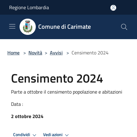
Salta al contenuto principale
Regione Lombardia
Comune di Carimate
Home
>
Novità
>
Avvisi
>
Censimento 2024
Censimento 2024
Parte a ottobre il censimento popolazione e abitazioni
Data :
2 ottobre 2024
Condividi
Vedi azioni