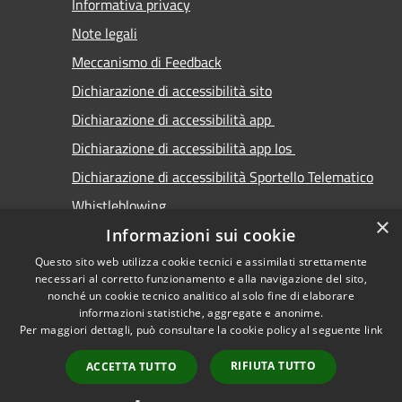
Informativa privacy
Note legali
Meccanismo di Feedback
Dichiarazione di accessibilità sito
Dichiarazione di accessibilità app
Dichiarazione di accessibilità app Ios
Dichiarazione di accessibilità Sportello Telematico
Whistleblowing
×
Informazioni sui cookie
Questo sito web utilizza cookie tecnici e assimilati strettamente
necessari al corretto funzionamento e alla navigazione del sito,
nonché un cookie tecnico analitico al solo fine di elaborare
informazioni statistiche, aggregate e anonime.
RSS
Copyright © 2026 • Comune di
Per maggiori dettagli, può consultare la cookie policy al seguente
link
Accessibilità
Carimate • Powered by
Privacy
Municipium
Accesso
•
RIFIUTA TUTTO
ACCETTA TUTTO
Cookie
redazione