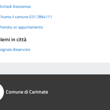
Richiedi Assistenza
Chiama il comune 031.7894111
Prenota un appuntamento
lemi in città
Segnala disservizio
Comune di Carimate