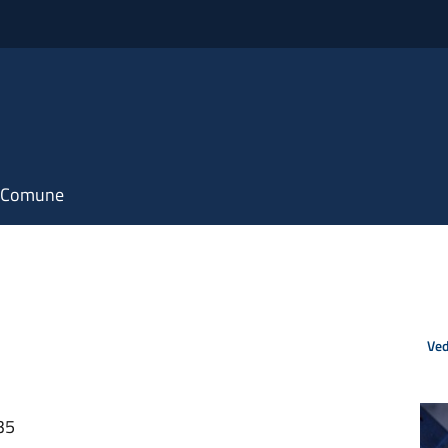
il Comune
Ved
35