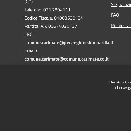
(CO)
Segnalazi
Telefono: 031.7894111
FAQ
Codice Fiscale: 81003630134
Richiesta 
Partita IVA: 00574020137
PEC:
comune.carimate@pec.regione.lombardia.it
Email
:
comune.carimate@comune.carimate.co.it
Questo sito 
alla navig
RSS
Accessibilità
Privacy
Cookie
Mappa de