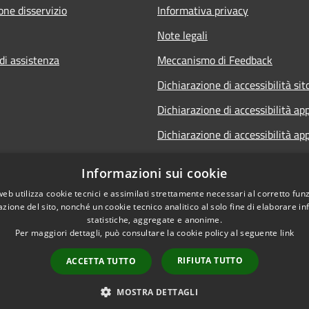
one disservizio
Informativa privacy
Note legali
di assistenza
Meccanismo di Feedback
Dichiarazione di accessibilità sit
Dichiarazione di accessibilità ap
Dichiarazione di accessibilità ap
Dichiarazione di accessibilità Sp
Informazioni sui cookie
Telematico
web utilizza cookie tecnici e assimilati strettamente necessari al corretto fu
Whistleblowing
azione del sito, nonché un cookie tecnico analitico al solo fine di elaborare i
statistiche, aggregate e anonime.
Per maggiori dettagli, può consultare la cookie policy al seguente
link
RIFIUTA TUTTO
ACCETTA TUTTO
l sito
Copyright © 2026 • Comune di
MOSTRA DETTAGLI