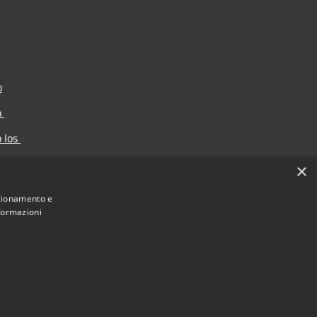
o
p
p Ios
ortello
×
nzionamento e
nformazioni
Municipium
Accesso redazione
 Carimate • Powered by
•