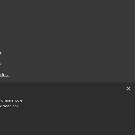
o
p
p Ios
ortello
×
nzionamento e
nformazioni