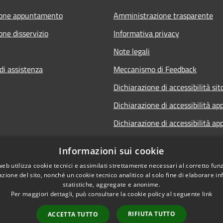
ione appuntamento
Amministrazione trasparente
one disservizio
Informativa privacy
Note legali
di assistenza
Meccanismo di Feedback
Dichiarazione di accessibilità sit
Dichiarazione di accessibilità ap
Dichiarazione di accessibilità ap
Dichiarazione di accessibilità Sp
Informazioni sui cookie
Telematico
web utilizza cookie tecnici e assimilati strettamente necessari al corretto fu
Whistleblowing
azione del sito, nonché un cookie tecnico analitico al solo fine di elaborare i
statistiche, aggregate e anonime.
Per maggiori dettagli, può consultare la cookie policy al seguente
link
RIFIUTA TUTTO
ACCETTA TUTTO