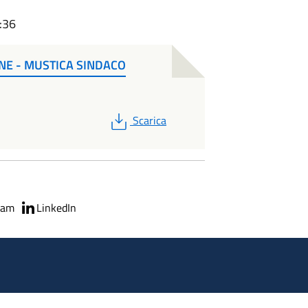
:36
 - MUSTICA SINDACO
PDF
Scarica
ram
LinkedIn