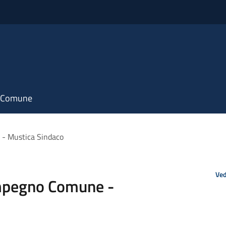
il Comune
- Mustica Sindaco
Ved
mpegno Comune -