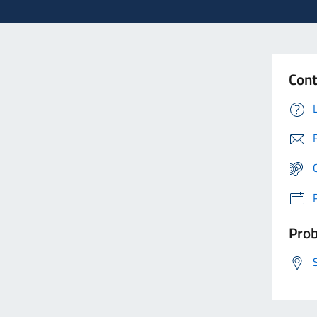
Cont
Prob