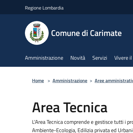
Salta al contenuto principale
Regione Lombardia
Comune di Carimate
Amministrazione
Novità
Servizi
Vivere 
Home
>
Amministrazione
>
Aree amministrati
Area Tecnica
L'Area Tecnica comprende e gestisce tutti i pr
Ambiente-Ecologia, Edilizia privata ed Urbani