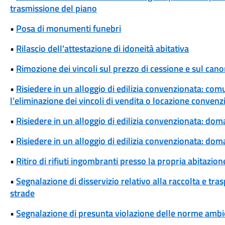
trasmissione del piano
•
Posa di monumenti funebri
•
Rilascio dell'attestazione di idoneità abitativa
•
Rimozione dei vincoli sul prezzo di cessione e sul cano
•
Risiedere in un alloggio di edilizia convenzionata: com
l’eliminazione dei vincoli di vendita o locazione convenz
•
Risiedere in un alloggio di edilizia convenzionata: dom
•
Risiedere in un alloggio di edilizia convenzionata: d
•
Ritiro di rifiuti ingombranti presso la propria abitazion
•
Segnalazione di disservizio relativo alla raccolta e tra
strade
•
Segnalazione di presunta violazione delle norme ambi