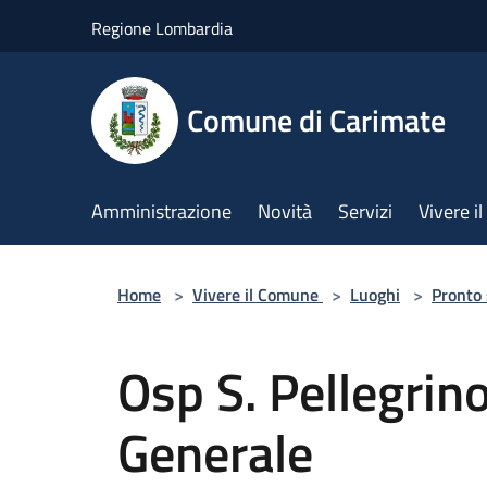
Salta al contenuto principale
Regione Lombardia
Comune di Carimate
Amministrazione
Novità
Servizi
Vivere 
Home
>
Vivere il Comune
>
Luoghi
>
Pronto
Osp S. Pellegrin
Generale