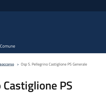
il Comune
 soccorso
>
Osp S. Pellegrino Castiglione PS Generale
o Castiglione PS