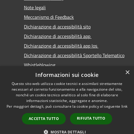
Note legali
Meccanismo di Feedback
Dichiarazione di accessibilità sito
Dichiarazione di accessibilità app
Dichiarazione di accessibilità app Ios
Dichiarazione di accessibilità Sportello Telematico
Whistleblowing
×
Informazioni sui cookie
Questo sito web utilizza cookie tecnici e assimilati strettamente
necessari al corretto funzionamento e alla navigazione del sito,
nonché un cookie tecnico analitico al solo fine di elaborare
informazioni statistiche, aggregate e anonime.
RSS
Copyright © 2026 • Comune di
Per maggiori dettagli, può consultare la cookie policy al seguente
link
Accessibilità
Carimate • Powered by
Privacy
Municipium
Accesso
•
RIFIUTA TUTTO
ACCETTA TUTTO
Cookie
redazione
Mappa del sito
MOSTRA DETTAGLI