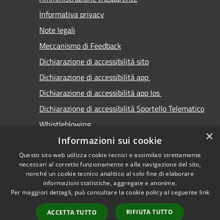
Informativa privacy
Note legali
Meccanismo di Feedback
Dichiarazione di accessibilità sito
Dichiarazione di accessibilità app
Dichiarazione di accessibilità app Ios
Dichiarazione di accessibilità Sportello Telematico
Whistleblowing
×
Informazioni sui cookie
Questo sito web utilizza cookie tecnici e assimilati strettamente
necessari al corretto funzionamento e alla navigazione del sito,
nonché un cookie tecnico analitico al solo fine di elaborare
informazioni statistiche, aggregate e anonime.
RSS
Copyright © 2026 • Comune di
Per maggiori dettagli, può consultare la cookie policy al seguente
link
Accessibilità
Carimate • Powered by
Privacy
Municipium
Accesso
•
RIFIUTA TUTTO
ACCETTA TUTTO